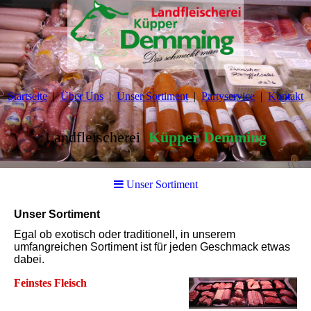
Startseite
Über Uns
Unser Sortiment
Partyservice
Kontakt
Landfleischerei
Küpper Demming
Unser Sortiment
Unser Sortiment
Egal ob exotisch oder traditionell, in unserem
umfangreichen Sortiment ist für jeden Geschmack etwas
dabei.
Feinstes Fleisch