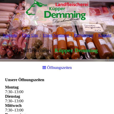
Startseite
Über Uns
Unser Sortiment
Partyservice
Kontakt
Landfleischerei
Küpper Demming
Öffnungszeiten
Unsere Öffnungszeiten
Montag
7
:
30
–
13
:
00
Dienstag
7
:
30
–
13
:
00
Mittwoch
7
:
30
–
13
:
00